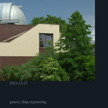
2021-12-27
gatuvy
,
lång exponering