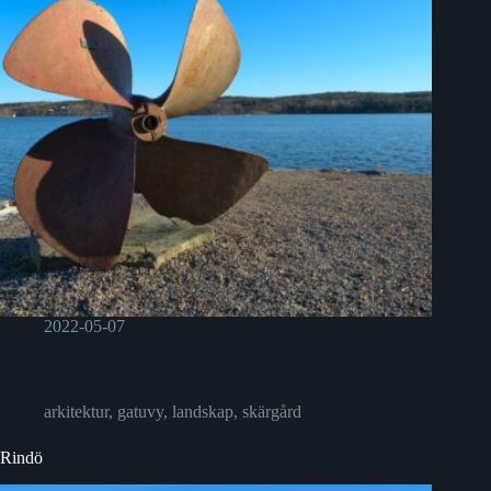
2022-05-07
arkitektur
,
gatuvy
,
landskap
,
skärgård
Rindö