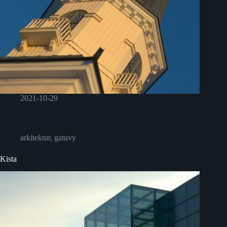
2021-10-29
arkitektur
,
gatuvy
Kista