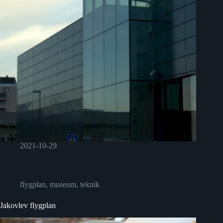
2021-10-29
flygplan
,
museum
,
teknik
Jakovlev flygplan