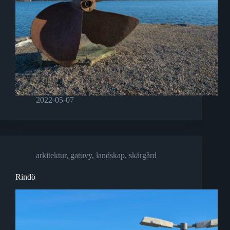
2022-05-07
arkitektur
,
gatuvy
,
landskap
,
skärgård
Rindö