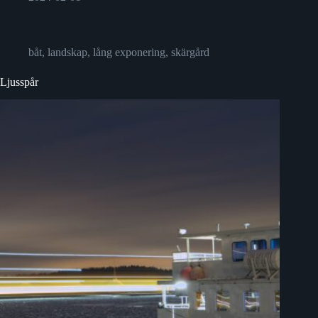
båt
,
landskap
,
lång exponering
,
skärgård
Ljusspår