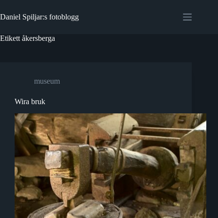
Hoppa
till
Daniel Spiljar:s fotoblogg
innehåll
Etikett
åkersberga
museum
Wira bruk