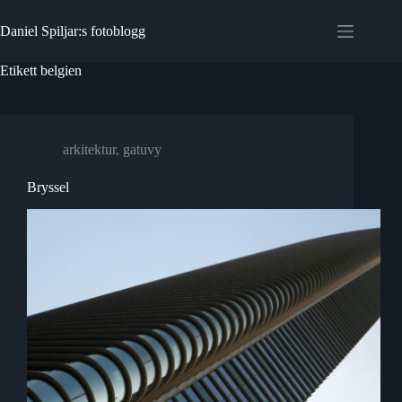
Hoppa
till
Daniel Spiljar:s fotoblogg
innehåll
Etikett
belgien
arkitektur
,
gatuvy
Bryssel