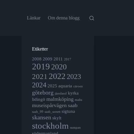
Länkar
Om denna blogg
Etiketter
2008
2009
2011
2017
2019
2020
2022
2021
2023
2024
2025
aquaria
citroen
göteborg
kyrka
jämtland
malmköping
lidingö
malta
museispårvägen
saab
sigtuna
saab_99
saab_sonett
skansen
skylt
stockholm
sumpan
södermanland