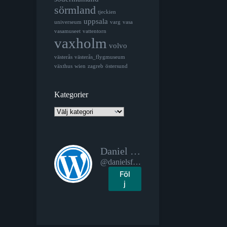
sörmland
tjeckien
uppsala
universeum
varg
vasa
vasamuseet
vattentorn
vaxholm
volvo
västerås
västerås_flygmuseum
växthus
wien
zagreb
östersund
Kategorier
Kategorier
Daniel Spiljar:s fotoblogg
@danielsfotoblogg.se@danielsfotoblogg.se
Föl
j