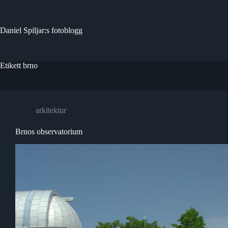
Hoppa
till
innehåll
Daniel Spiljar:s fotoblogg
Etikett
brno
arkitektur
Brnos observatorium