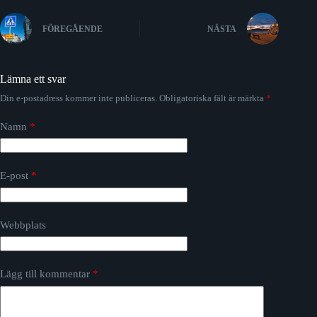
FÖREGÅENDE
NÄSTA
Lämna ett svar
Din e-postadress kommer inte publiceras.
Obligatoriska fält är märkta
*
Namn
*
E-post
*
Webbplats
Lägg till kommentar
*