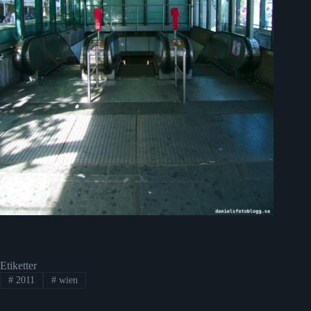
Etiketter
#
2011
#
wien