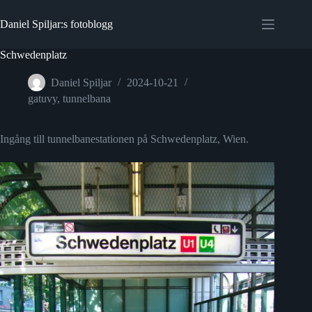
Hoppa
till
Daniel Spiljar:s fotoblogg
innehåll
Schwedenplatz
Daniel Spiljar
2024-10-21
gatuvy
,
tunnelbana
Ingång till tunnelbanestationen på Schwedenplatz, Wien.