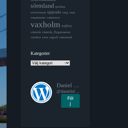
sörmland
tjeckien
uppsala
universeum
varg
vasa
vasamuseet
vattentorn
vaxholm
volvo
västerås
västerås_flygmuseum
växthus
wien
zagreb
östersund
Kategorier
Kategorier
Daniel Spiljar:s fotoblogg
@danielsfotoblogg.se@danielsfotoblogg.se
Föl
j