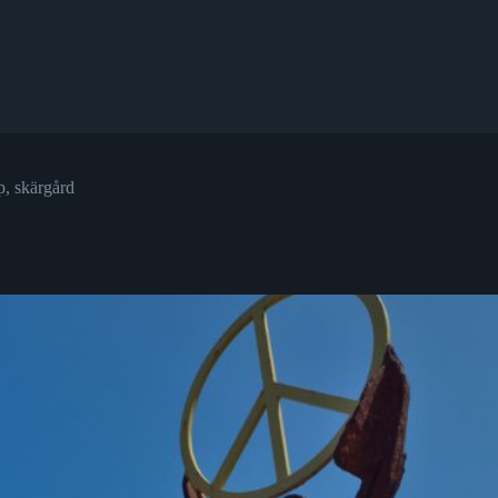
p
,
skärgård