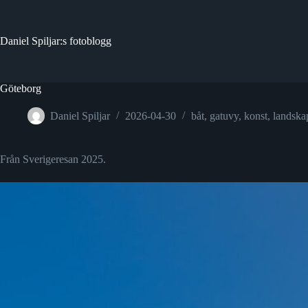
Hoppa
till
innehåll
Daniel Spiljar:s fotoblogg
Göteborg
Daniel Spiljar
2026-04-30
båt
,
gatuvy
,
konst
,
landska
Från Sverigeresan 2025.