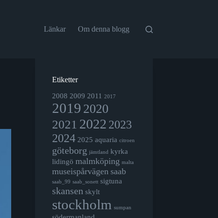
Länkar
Om denna blogg
Etiketter
2008
2009
2011
2017
2019
2020
2022
2021
2023
2024
2025
aquaria
citroen
göteborg
kyrka
jämtland
malmköping
lidingö
malta
museispårvägen
saab
sigtuna
saab_99
saab_sonett
skansen
skylt
stockholm
sumpan
södermanland