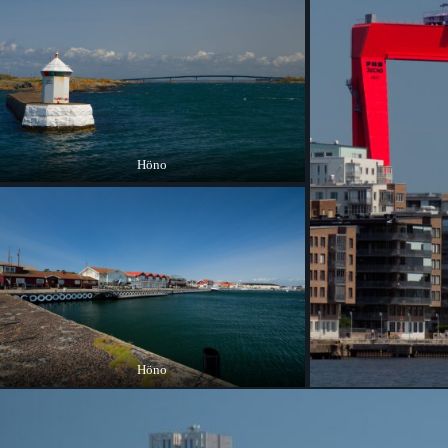
Höno
Höno