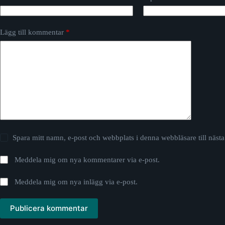
Lägg till kommentar
*
Spara mitt namn, e-post och webbplats i denna webbläsare till näs
Meddela mig om nya kommentarer via e-post.
Meddela mig om nya inlägg via e-post.
Publicera kommentar