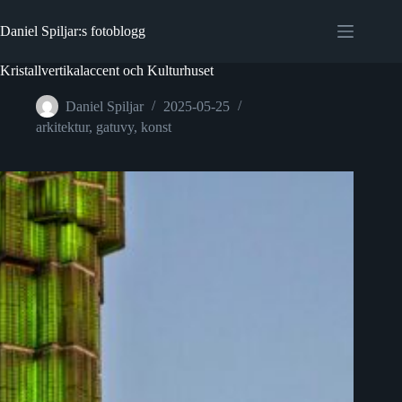
Hoppa
till
Daniel Spiljar:s fotoblogg
innehåll
Kristallvertikalaccent och Kulturhuset
Daniel Spiljar
2025-05-25
arkitektur
,
gatuvy
,
konst