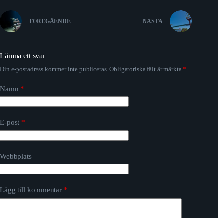
FÖREGÅENDE
NÄSTA
Lämna ett svar
Din e-postadress kommer inte publiceras.
Obligatoriska fält är märkta
*
Namn
*
E-post
*
Webbplats
Lägg till kommentar
*